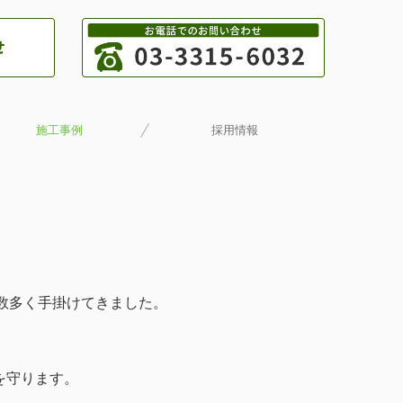
施工事例
採用情報
フォーム・リノベーション
公共事業
民間事業
一般住宅
数多く手掛けてきました。
を守ります。