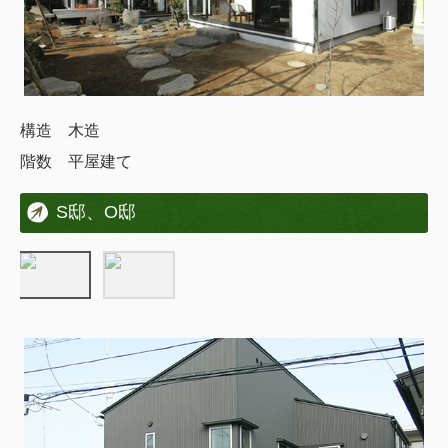
構造 木造
階数 平屋建て
S邸、O邸