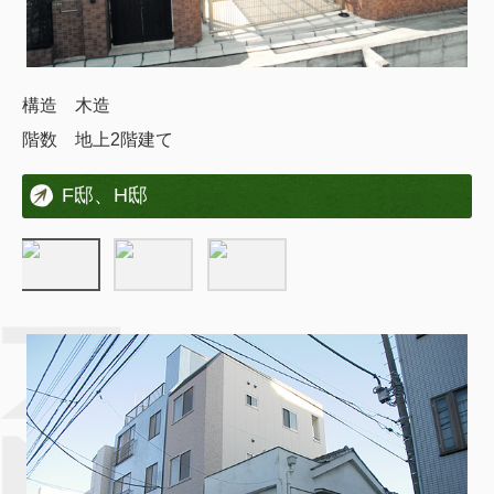
構造 木造
階数 地上2階建て
F邸、H邸