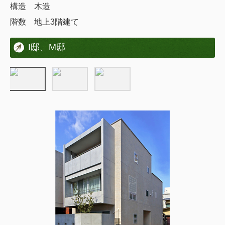
構造 木造
階数 地上3階建て
I邸、M邸